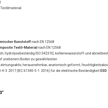
d
extilmaterial.
rmischer Kunststoff
nach EN 12568
posite Textil-Material
nach EN 12568
tisch, hydrolysebeständig ISO 5423:92, kohlenwasserstoff-und abrieb
t auf unebenem Boden zu gewährleisten
, atmungsaktiv, herausnehmbar, anatomisch geformt, feuchtigkeitsabsorb
4-3: 2017 (IEC 61340-5-1: 2016) für die elektrische Beständigkeit
ESD
3"