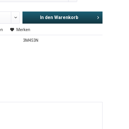
In den
Warenkorb
en
Merken
3M453N