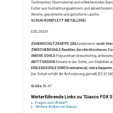
Technisches Obermaterial und reflektierendes Ban
Futter aus hochatmungsaktivem und abriebfestem T
Weiche, gepolsterte und gefütterte Lasche.
SCHUH KOMPLETT METALLFREI
ESD, DGUV
ZEHENSCHUTZKAPPE 200J
polymerer,
nicht-the
ZWISCHENSOHLE flexibles durchtrittsicheres Com
3MOVE SOHLE
Polyurethan dreischichtig, antista
ANTITORSION
Einsatz in der Sohle, um Stabilitä
EINLEGESOHLE 5000 Dreimaterial, extra bequem
Der Schuh erfüllt die Anforderung gemäß IEC 61340-
Größe
36-47
Weiterführende Links zu "Giasco FOX S
Fragen zum Artikel?
Weitere Artikel von Giasco