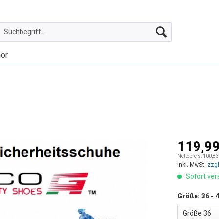
ör
119,99
Nettopreis: 100,83
inkl. MwSt.
zzg
Sofort vers
Größe: 36 - 4